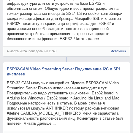
инфраструктуры для сети устройств на базе ESP32 и
обменяться опытом. Общую идею и весь проект разделил на
темы:• развертывание mosquitto SSL/TLS из docker-контейнера•
создание сертификатов для брокера Mosquitto SSL и клиентов
ESP32• архитектура хранилища сертификата для ESP32 и
практические способы защиты• подготовка защищенной
прошивки устройства с применение встроенных средств
безопасности и шифрования ESP32. Читать далее
4 марта 2024, понедельник 11:40
Источник
ESP32-CAM Video Streaming Server Подключение I2C и SPI
дисплеев
ESP-32 CAM модуль с камерой от Diymore ESP32-CAM Video
Streaming Server Пример использования находится тут.
Предварительно надо установить библиотеки: Esp32 board in
Arduino Ide Windows / Esp32 board in Arduino Ide Linux and Mac
Подробные настройки есть в статье. В моем случае я
использовал модуль AI-THINKER поэтому раскомментировал
#define CAMERA_MODEL_AI_THINKER У меня не заработала
функиональность распознования лиц. Коментарий в статье был
полезен. Читать дальше →