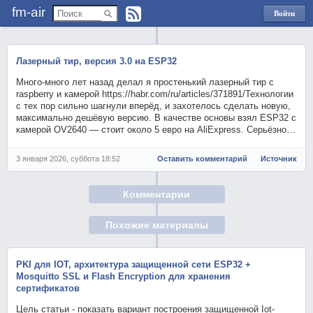
fm-air
Войти
через
Яндекс
Лазерный тир, версия 3.0 на ESP32
Много-много лет назад делал я простенький лазерный тир с
raspberry и камерой https://habr.com/ru/articles/371891/Технологии
с тех пор сильно шагнули вперёд, и захотелось сделать новую,
максимально дешёвую версию. В качестве основы взял ESP32 с
камерой OV2640 — стоит около 5 евро на AliExpress. Серьёзно…
3 января 2026, суббота 18:52
Оставить комментарий
Источник
Комментарии
Похожие материалы
PKI для IOT, архитектура защищенной сети ESP32 +
Mosquitto SSL и Flash Encryption для хранения
сертификатов
Цель статьи - показать вариант построения защищенной Iot-