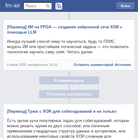
fm-air
Войти
через
Яндекс
[Перевод] ИИ на FPGA — создание нейронной сети XOR с
помощью LLM
Иногда лучший способ чему-то научиться, будь то ПЛИС,
модель ИИ или простейшая логическая задача — это позволить
технологии научить саму себя. Читать далее
6 июля 2025, воскресенье 16:16
Оставить комментарий
Источник
Комментарии
Похожие материалы
[Перевод] Трюк с XOR для собеседований и не только
Есть целая куча популярных задач для собеседований, которые
можно решить одним из двух способов: или логичным
применением стандартных структур данных и алгоритмов, или
использованием некоторых свойств XOR сложным для