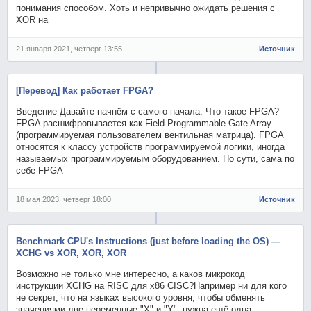
понимания способом. Хоть и непривычно ожидать решения с
XOR на
21 января 2021, четверг 13:55
Источник
[Перевод] Как работает FPGA?
Введение Давайте начнём с самого начала. Что такое FPGA?
FPGA расшифровывается как Field Programmable Gate Array
(программируемая пользователем вентильная матрица). FPGA
относятся к классу устройств программируемой логики, иногда
называемых программируемым оборудованием. По сути, сама по
себе FPGA
18 мая 2023, четверг 18:00
Источник
Benchmark CPU's Instructions (just before loading the OS) —
XCHG vs XOR, XOR, XOR
Возможно не только мне интересно, а каков микрокод
инструкции XCHG на RISC для x86 CISC?Например ни для кого
не секрет, что на языках высокого уровня, чтобы обменять
значениями две переменные "X" и "Y", нужна ещё одна