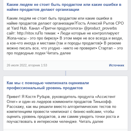
Каким людям не стоит быть продактом или какие ошибки в
найме продактов делают организации
Каким людям не стоит быть продактом или какие ошибки в
найме продактов делают организации?Гость Алексей Рытов CPO
at Yard Hub. Канал «Притчи продуктолога» @product_proverbs
сайт: http://ritov.ruПо темам: • Люди которые не контроллируют
Жопа-часы - это про бирюзу• В этом мире не все всегда и везде,
а кое-что иногда и местами (так и породы продактов)• В резюме
можно писать все, что угодно - никто не проверит• Стартап – это
про подводные лодки Читать далее
26 июля 2022, вторник 1:53
Источник
Как мы с помощью чемпионата оценивали
профессиональный уровень продактов
Привет! Я Костя Рубцов, руководитель продукта «Ассистент
Олег» и один из лидеров коммюнити продактов Тинькофф.
Расскажу, как мы решили вместо алгоритмических тестов по
компетенциям провести чемпионат с бизнес-кейсами, чтобы
оценить уровень продактов, а им самим увидеть точки роста и
поучаствовать в интересном челендже. Читать далее