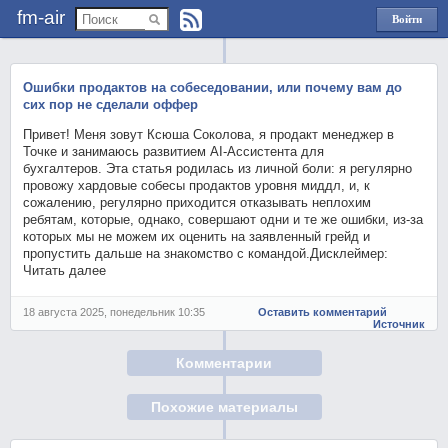
fm-air
Войти
через
Яндекс
Ошибки продактов на собеседовании, или почему вам до
сих пор не сделали оффер
Привет! Меня зовут Ксюша Соколова, я продакт менеджер в
Точке и занимаюсь развитием AI-Ассистента для
бухгалтеров. Эта статья родилась из личной боли: я регулярно
провожу хардовые собесы продактов уровня миддл, и, к
сожалению, регулярно приходится отказывать неплохим
ребятам, которые, однако, совершают одни и те же ошибки, из-за
которых мы не можем их оценить на заявленный грейд и
пропустить дальше на знакомство с командой.Дисклеймер:
Читать далее
18 августа 2025, понедельник 10:35
Оставить комментарий
Источник
Комментарии
Похожие материалы