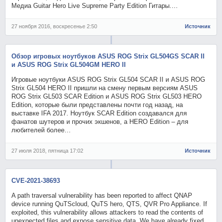
Медиа Guitar Hero Live Supreme Party Edition Гитары.…
27 ноября 2016, воскресенье 2:50
Источник
Обзор игровых ноутбуков ASUS ROG Strix GL504GS SCAR II
и ASUS ROG Strix GL504GM HERO II
Игровые ноутбуки ASUS ROG Strix GL504 SCAR II и ASUS ROG
Strix GL504 HERO II пришли на смену первым версиям ASUS
ROG Strix GL503 SCAR Edition и ASUS ROG Strix GL503 HERO
Edition, которые были представлены почти год назад, на
выставке IFA 2017. Ноутбук SCAR Edition создавался для
фанатов шутеров и прочих экшенов, а HERO Edition – для
любителей более…
27 июля 2018, пятница 17:02
Источник
CVE-2021-38693
A path traversal vulnerability has been reported to affect QNAP
device running QuTScloud, QuTS hero, QTS, QVR Pro Appliance. If
exploited, this vulnerability allows attackers to read the contents of
unexpected files and expose sensitive data. We have already fixed