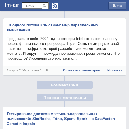
fm-air
Войти
через
Яндекс
От одного потока к тысячам: мир параллельных
вычислений
Представьте себе: 2004 год, инженеры Intel готовятся к анонсу
нового флагманского процессора Tejas. Семь гигагерц тактовой
частоты — цифра, о которой разработчики могли только
мечтать. И вдруг — неожиданное решение: проект отменен. Что
произошло? Инженеры столкнулись с…
4 марта 2025, вторник 18:16
Оставить комментарий
Источник
Комментарии
Похожие материалы
Тестирование движков массивно-параллельных
вычислений: StarRocks, Trino, Spark. Spark – с DataFusion
Comet и Impala