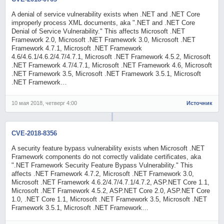
A denial of service vulnerability exists when .NET and .NET Core
improperly process XML documents, aka ".NET and .NET Core
Denial of Service Vulnerability." This affects Microsoft .NET
Framework 2.0, Microsoft .NET Framework 3.0, Microsoft .NET
Framework 4.7.1, Microsoft .NET Framework
4.6/4.6.1/4.6.2/4.7/4.7.1, Microsoft .NET Framework 4.5.2, Microsoft
.NET Framework 4.7/4.7.1, Microsoft .NET Framework 4.6, Microsoft
.NET Framework 3.5, Microsoft .NET Framework 3.5.1, Microsoft
.NET Framework…
10 мая 2018, четверг 4:00
Источник
CVE-2018-8356
A security feature bypass vulnerability exists when Microsoft .NET
Framework components do not correctly validate certificates, aka
".NET Framework Security Feature Bypass Vulnerability." This
affects .NET Framework 4.7.2, Microsoft .NET Framework 3.0,
Microsoft .NET Framework 4.6.2/4.7/4.7.1/4.7.2, ASP.NET Core 1.1,
Microsoft .NET Framework 4.5.2, ASP.NET Core 2.0, ASP.NET Core
1.0, .NET Core 1.1, Microsoft .NET Framework 3.5, Microsoft .NET
Framework 3.5.1, Microsoft .NET Framework…