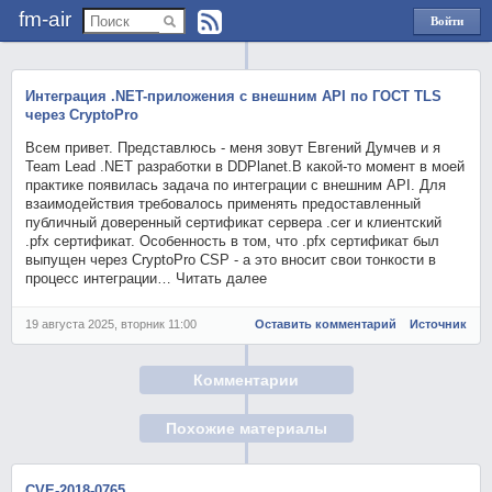
fm-air
Войти
через
Яндекс
Интеграция .NET-приложения с внешним API по ГОСТ TLS
через CryptoPro
Всем привет. Представлюсь - меня зовут Евгений Думчев и я
Team Lead .NET разработки в DDPlanet.В какой-то момент в моей
практике появилась задача по интеграции с внешним API. Для
взаимодействия требовалось применять предоставленный
публичный доверенный сертификат сервера .cer и клиентский
.pfx сертификат. Особенность в том, что .pfx сертификат был
выпущен через CryptoPro CSP - а это вносит свои тонкости в
процесс интеграции… Читать далее
19 августа 2025, вторник 11:00
Оставить комментарий
Источник
Комментарии
Похожие материалы
CVE-2018-0765