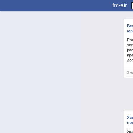
fm-air
Бе
юр
Рад
эк
ра
пр
до
3 м
Ув
пр
Ува