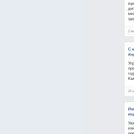
юр
деп
ме
зде
2 и
С 
ин
Уп
пр
го
Как
24 
Из
ин
Ув
из
пр