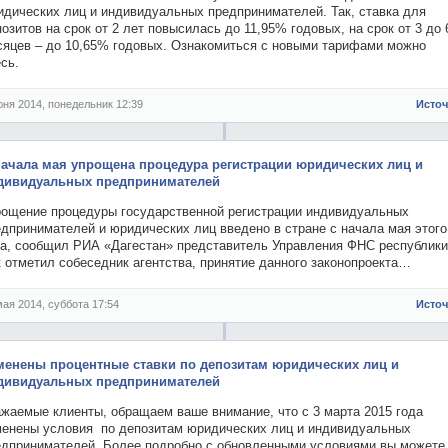
идических лиц и индивидуальных предпринимателей. Так, ставка для
озитов на срок от 2 лет повысилась до 11,95% годовых, на срок от 3 до 
сяцев – до 10,65% годовых. Ознакомиться с новыми тарифами можно
сь.
юня 2014, понедельник 12:39
Исто
начала мая упрощена процедура регистрации юридических лиц и
дивидуальных предпринимателей
рощение процедуры государственной регистрации индивидуальных
едпринимателей и юридических лиц введено в стране с начала мая этого
да, сообщил РИА «Дагестан» представитель Управления ФНС республики
 отметил собеседник агентства, принятие данного законопроекта…
мая 2014, суббота 17:54
Исто
менены процентные ставки по депозитам юридических лиц и
дивидуальных предпринимателей
ажаемые клиенты, обращаем ваше внимание, что с 3 марта 2015 года
менены условия по депозитам юридических лиц и индивидуальных
едпринимателей. Более подробно с обновленными условиями вы можете