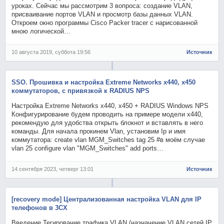
уроках. Сейчас мы рассмотрим 3 вопроса: создание VLAN,
присваивание портов VLAN и просмотр базы данных VLAN.
Откроем окно программы Cisco Packer tracer с нарисованной
мною логической…
10 августа 2019, суббота 19:56
Источник
SSO. Прошивка и настройка Extreme Networks x440, x450
коммутаторов, с привязкой к RADIUS NPS
Настройка Extreme Networks x440, x450 + RADIUS Windows NPS
Конфигурирование будем проводить на примере модели x440,
рекомендую для удобства открыть блокнот и вставлять в него
команды. Для начала прокинем Vlan, установим Ip и имя
коммутатора: create vlan MGM_Switches tag 25 #в моём случае
vlan 25 configure vlan "MGM_Switches" add ports…
14 сентября 2023, четверг 13:01
Источник
[recovery mode] Централизованная настройка VLAN для IP
телефонов в 3CX
Введение Тегирование трафика VLAN (назначение VLAN сетей IP