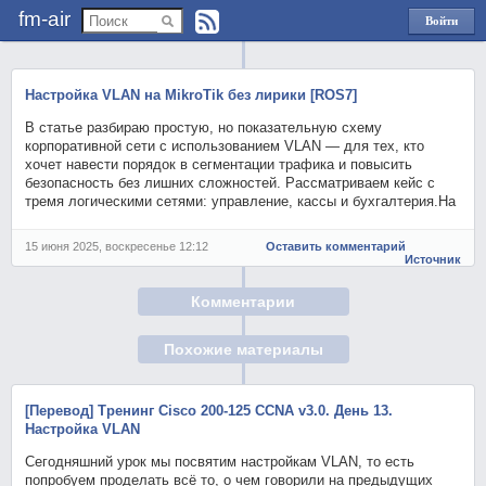
fm-air
Войти
через
Яндекс
Настройка VLAN на MikroTik без лирики [ROS7]
В статье разбираю простую, но показательную схему
корпоративной сети с использованием VLAN — для тех, кто
хочет навести порядок в сегментации трафика и повысить
безопасность без лишних сложностей. Рассматриваем кейс с
тремя логическими сетями: управление, кассы и бухгалтерия.На
15 июня 2025, воскресенье 12:12
Оставить комментарий
Источник
Комментарии
Похожие материалы
[Перевод] Тренинг Cisco 200-125 CCNA v3.0. День 13.
Настройка VLAN
Сегодняшний урок мы посвятим настройкам VLAN, то есть
попробуем проделать всё то, о чем говорили на предыдущих