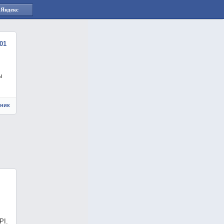
 Яндекс
01
ы
чник
PI.