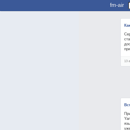
fm-air
Ка
Се
ста
до
пр
13 
Вс
При
Ya
яз
уже