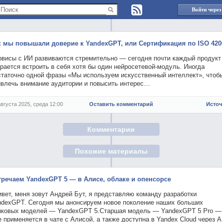
Войти через
к мы повышали доверие к YandexGPT, или Сертификация по ISO 420
рвисы с ИИ развиваются стремительно — сегодня почти каждый продукт
рается встроить в себя хотя бы один нейросетевой‑модуль. Иногда
статочно одной фразы «Мы используем искусственный интеллект», чтоб
ивлечь внимание аудитории и повысить интерес…
августа 2025, среда 12:00
Оставить комментарий
Исто
Комментарии
Похожие материалы
тречаем YandexGPT 5 — в Алисе, облаке и опенсорсе
вет, меня зовут Андрей Бут, я представляю команду разработки
ndexGPT. Сегодня мы анонсируем новое поколение наших больших
ыковых моделей — YandexGPT 5.Старшая модель — YandexGPT 5 Pro —
 применяется в чате с Алисой, а также доступна в Yandex Cloud через A