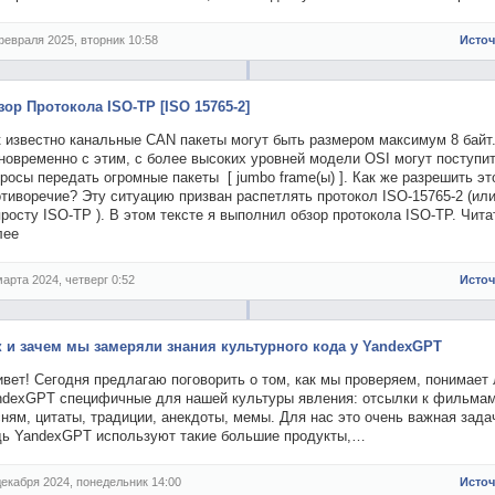
февраля 2025, вторник 10:58
Исто
зор Протокола ISO-TP [ISO 15765-2]
к известно канальные CAN пакеты могут быть размером максимум 8 байт
новременно с этим, с более высоких уровней модели OSI могут поступи
росы передать огромные пакеты [ jumbo frame(ы) ]. Как же разрешить эт
тиворечие? Эту ситуацию призван распетлять протокол ISO-15765-2 (ил
росту ISO-TP ). В этом тексте я выполнил обзор протокола ISO-TP. Чита
лее
марта 2024, четверг 0:52
Исто
к и зачем мы замеряли знания культурного кода у YandexGPT
вет! Сегодня предлагаю поговорить о том, как мы проверяем, понимает 
ndexGPT специфичные для нашей культуры явления: отсылки к фильмам
ням, цитаты, традиции, анекдоты, мемы. Для нас это очень важная зада
дь YandexGPT используют такие большие продукты,…
декабря 2024, понедельник 14:00
Исто