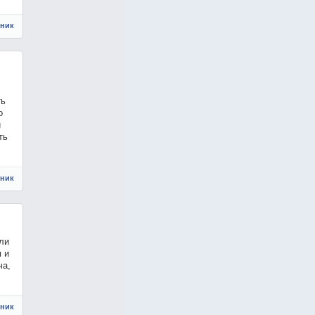
чник
.
ть
о
и
ть
чник
ли
 и
ча,
чник