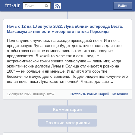
fm-air
Войти
через
Яндекс
Ночь с 12 на 13 августа 2022. Луна вблизи астероида Веста.
Максимум активности метеорного потока Персеиды
Полнолуние случилось на исходе прошедшей ночи. И в ночь
предстоящую Луна все еще будет достаточно полна для того,
чтобы глаза наши не сомневались в том, что полнолуние
продолжается. В какой-то мере так и есть, ведь с
астрономической точки зрения полнолуние — лишь миг, когда
эклиптические долготы Луны и Солнца отличаются ровно на
180° — ни больше и ни меньше. И длится это событие
бесконечно малую долю времени. Но для людей полнолуние это
целая ночь, пока Луна кажется полной. Читать дальше →
12 августа 2022, пятница 18:57
Оставить комментарий
Источник
Комментарии
Похожие материалы