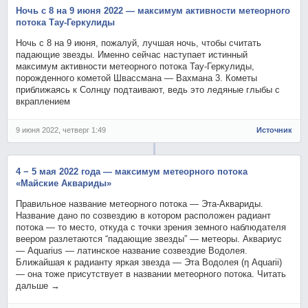
Ночь с 8 на 9 июня 2022 — максимум активности метеорного
потока Тау-Геркулиды
Ночь с 8 на 9 июня, пожалуй, лучшая ночь, чтобы считать
падающие звезды. Именно сейчас наступает истинный
максимум активности метеорного потока Тау-Геркулиды,
порожденного кометой Швассмана — Вахмана 3. Кометы
приближаясь к Солнцу подтаивают, ведь это ледяные глыбы с
вкраплением
9 июня 2022, четверг 1:49
Источник
4 − 5 мая 2022 года — максимум метеорного потока
«Майские Аквариды»
Правильное название метеорного потока — Эта-Аквариды.
Название дано по созвездию в котором расположен радиант
потока — то место, откуда с точки зрения земного наблюдателя
веером разлетаются “падающие звезды” — метеоры. Аквариус
— Aquarius — латинское название созвездие Водолея.
Ближайшая к радианту яркая звезда — Эта Водолея (η Aquarii)
— она тоже присутствует в названии метеорного потока. Читать
дальше →