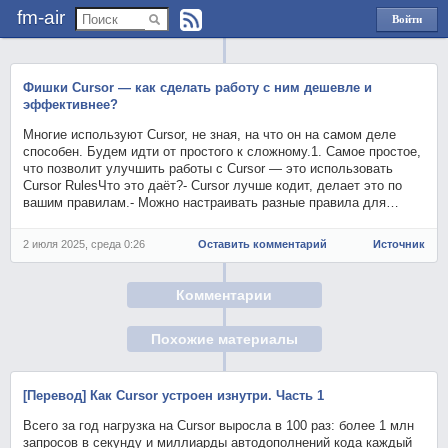
fm-air
Войти
через
Яндекс
Фишки Cursor — как сделать работу с ним дешевле и
эффективнее?
Многие используют Cursor, не зная, на что он на самом деле
способен. Будем идти от простого к сложному.1. Самое простое,
что позволит улучшить работы с Cursor — это использовать
Cursor RulesЧто это даёт?- Cursor лучше кодит, делает это по
вашим правилам.- Можно настраивать разные правила для…
2 июля 2025, среда 0:26
Оставить комментарий
Источник
Комментарии
Похожие материалы
[Перевод] Как Cursor устроен изнутри. Часть 1
Всего за год нагрузка на Cursor выросла в 100 раз: более 1 млн
запросов в секунду и миллиарды автодополнений кода каждый