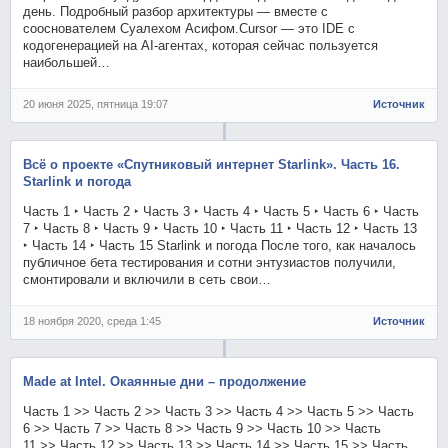
день. Подробный разбор архитектуры — вместе с
сооснователем Суалехом Асифом.Cursor — это IDE с
кодогенерацией на AI-агентах, которая сейчас пользуется
наибольшей…
20 июня 2025, пятница 19:07
Источник
Всё о проекте «Спутниковый интернет Starlink». Часть 16.
Starlink и погода
Часть 1 ‣ Часть 2 ‣ Часть 3 ‣ Часть 4 ‣ Часть 5 ‣ Часть 6 ‣ Часть
7 ‣ Часть 8 ‣ Часть 9 ‣ Часть 10 ‣ Часть 11 ‣ Часть 12 ‣ Часть 13
‣ Часть 14 ‣ Часть 15 Starlink и погода После того, как началось
публичное бета тестирования и сотни энтузиастов получили,
смонтировали и включили в сеть свои…
18 ноября 2020, среда 1:45
Источник
Made at Intel. Окаянные дни – продолжение
Часть 1 >> Часть 2 >> Часть 3 >> Часть 4 >> Часть 5 >> Часть
6 >> Часть 7 >> Часть 8 >> Часть 9 >> Часть 10 >> Часть
11 >> Часть 12 >> Часть 13 >> Часть 14 >> Часть 15 >> Часть…