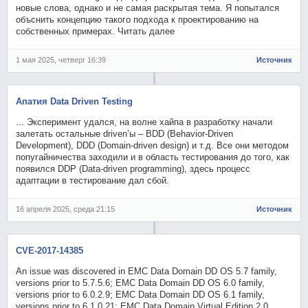
новые слова, однако и не самая раскрытая тема. Я попытался
объснить концепцию такого подхода к проектированию на
собственных примерах. Читать далее
1 мая 2025, четверг 16:39
Источник
Апатия Data Driven Testing
... Эксперимент удался, на волне хайпа в разработку начали
залетать остальные driven’ы – BDD (Behavior-Driven
Development), DDD (Domain-driven design) и т.д. Все они методом
попугайничества заходили и в область тестирования до того, как
появился DDP (Data-driven programming), здесь процесс
адаптации в тестирование дал сбой.
16 апреля 2025, среда 21:15
Источник
CVE-2017-14385
An issue was discovered in EMC Data Domain DD OS 5.7 family,
versions prior to 5.7.5.6; EMC Data Domain DD OS 6.0 family,
versions prior to 6.0.2.9; EMC Data Domain DD OS 6.1 family,
versions prior to 6.1.0.21; EMC Data Domain Virtual Edition 2.0