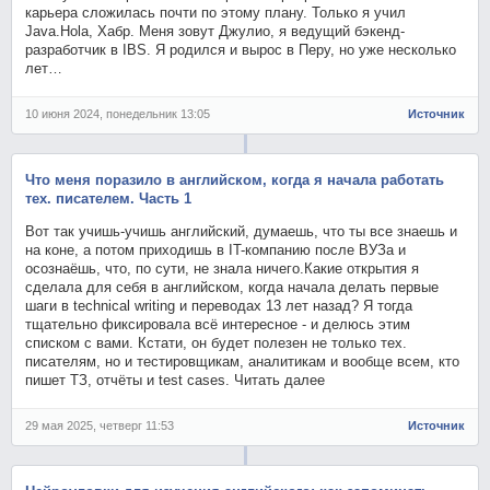
карьера сложилась почти по этому плану. Только я учил
Java.Hola, Хабр. Меня зовут Джулио, я ведущий бэкенд-
разработчик в IBS. Я родился и вырос в Перу, но уже несколько
лет…
10 июня 2024, понедельник 13:05
Источник
Что меня поразило в английском, когда я начала работать
тех. писателем. Часть 1
Вот так учишь-учишь английский, думаешь, что ты все знаешь и
на коне, а потом приходишь в IT-компанию после ВУЗа и
осознаёшь, что, по сути, не знала ничего.Какие открытия я
сделала для себя в английском, когда начала делать первые
шаги в technical writing и переводах 13 лет назад? Я тогда
тщательно фиксировала всё интересное - и делюсь этим
списком с вами. Кстати, он будет полезен не только тех.
писателям, но и тестировщикам, аналитикам и вообще всем, кто
пишет ТЗ, отчёты и test cases. Читать далее
29 мая 2025, четверг 11:53
Источник