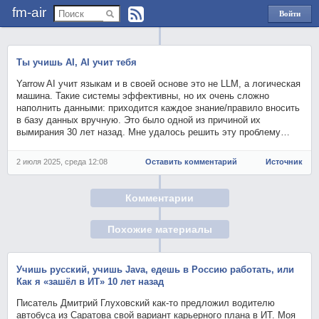
fm-air
Войти
через
Яндекс
Ты учишь AI, AI учит тебя
Yarrow AI учит языкам и в своей основе это не LLM, а логическая
машина. Такие системы эффективны, но их очень сложно
наполнить данными: приходится каждое знание/правило вносить
в базу данных вручную. Это было одной из причиной их
вымирания 30 лет назад. Мне удалось решить эту проблему…
2 июля 2025, среда 12:08
Оставить комментарий
Источник
Комментарии
Похожие материалы
Учишь русский, учишь Java, едешь в Россию работать, или
Как я «зашёл в ИТ» 10 лет назад
Писатель Дмитрий Глуховский как-то предложил водителю
автобуса из Саратова свой вариант карьерного плана в ИТ. Моя