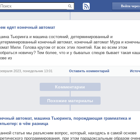
Войти через
чем едят конечный автомат
шина Тьюринга и машина состояний, детерминированный и
детерминированный конечный автомат, конечный автомат Мура и конечн
омат Мили. Голова кругом от всех этих понятий. Как во всем этом
обраться новичку? Тем более, что и у бывалых спецов бывает такая каш
ове из
февраля 2023, понедельник 13:01
Оставить комментарий
Исто
Комментарии
Похожие материалы
нечный автомат, машина Тьюринга, порождающая грамматика и
мпьютер: в чём разница
анной статье мы разъясним вопрос, который, находясь в самой основе
оретического программирования, при этом парадоксальным образом очен