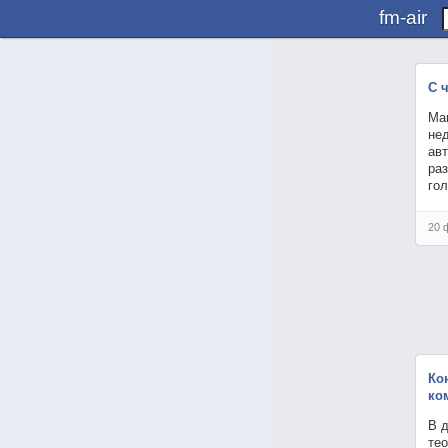
fm-air
С 
Ма
не
авт
раз
гол
20 
Ко
ко
В д
те