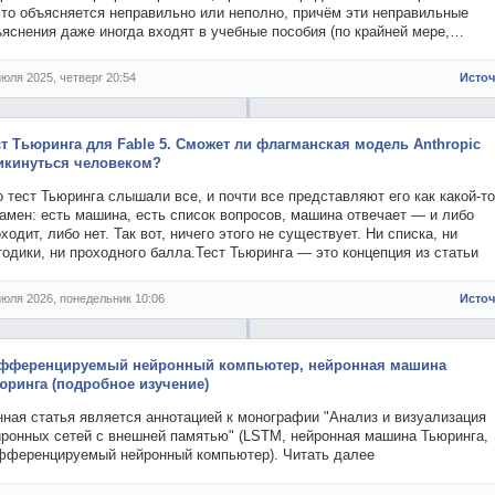
сто объясняется неправильно или неполно, причём эти неправильные
яснения даже иногда входят в учебные пособия (по крайней мере,…
июля 2025, четверг 20:54
Исто
ст Тьюринга для Fable 5. Сможет ли флагманская модель Anthropic
икинуться человеком?
 тест Тьюринга слышали все, и почти все представляют его как какой-то
амен: есть машина, есть список вопросов, машина отвечает — и либо
ходит, либо нет. Так вот, ничего этого не существует. Ни списка, ни
одики, ни проходного балла.Тест Тьюринга — это концепция из статьи
июля 2026, понедельник 10:06
Исто
фференцируемый нейронный компьютер, нейронная машина
юринга (подробное изучение)
ная статья является аннотацией к монографии "Анализ и визуализация
йронных сетей с внешней памятью" (LSTM, нейронная машина Тьюринга,
фференцируемый нейронный компьютер). Читать далее