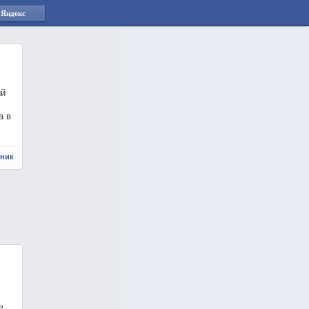
 Яндекс
ый
а в
чник
ь