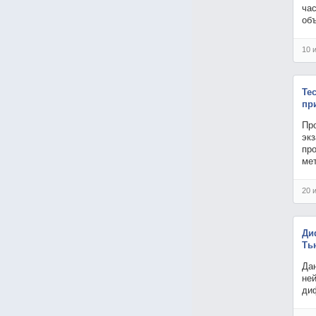
ча
объ
10 
Те
пр
Про
экз
про
мет
20 
Ди
Ть
Дан
не
ди