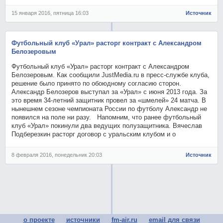
15 января 2016, пятница 16:03
Источник
Футбольный клуб «Урал» расторг контракт с Александром
Белозеровым
Футбольный клуб «Урал» расторг контракт с Александром
Белозеровым. Как сообщили JustMedia.ru в пресс-службе клуба,
решение было принято по обоюдному согласию сторон.
Александр Белозеров выступал за «Урал» с июня 2013 года. За
это время 34-летний защитник провел за «шмелей» 24 матча. В
нынешнем сезоне чемпионата России по футболу Александр не
появился на поле ни разу. Напомним, что ранее футбольный
клуб «Урал» покинули два ведущих полузащитника. Вячеслав
Подберезкин расторг договор с уральским клубом и о
8 февраля 2016, понедельник 20:03
Источник
о проекте
источники
fm-air.ru
email для связи