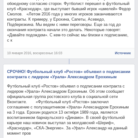
обоюдному согласию сторон. Футболист перешел в футбольный
клуб «Краснодар», где выступает бывший игрок «шмелей» Федор
Смолов. «Летом 2016 года у многих игроков заканчиваются
контракты. К примеру, у Ерохина, Сапеты, Асеведо,
Подберезкина. Мы ведем с ними переговоры. Еще за год до
окончания контракта начали это делать. Некоторые говорят:
«Давайте подождем». С кем-то сейчас мы близки к подписанию,
с к
10 января 2016, воскресенье 16:03
Источник
СРОЧНО! Футбольный клуб «Ростов» объявил о подписании
контракта с лидером «Урала» Александром Ерохиным
Футбольный клуб «Ростов» объявил о подписании контракта с
лидером «Урала» Александром Ерохиным. Об этом сообщает
официальная группа ростовского клуба в социальной сети
Вконтакте. «Футбольный клуб «Ростов» заключил
соглашение с полузащитником «Урала» Александром Ерохиным
на 3 года. Ерохин родился 13 октября 1989 года, является
воспитанником барнаульского «Динамо». В своей футбольной
карьере наш новичок выступал за молдавский «Шериф»,
«Краснодар», «СКА-Энергию». За «Урал» Александр на данный
момент пров