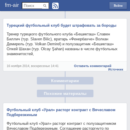
fm-air
Войти
через
Яндекс
Турецкий футбольный клуб будет штрафовать за бороды
Тренер турецкого футбольного клуба «Бешикташ» Славен
Биллич (тур. Slaven Bilic), вратарь «Фенербахче» Волкан
Демирель (тур. Volkan Demirel) и полузащитник «Бешикташ»
Олкей Шахан (тур. Olcay Şahan) названы в числе футбольных
знаменитостей,
16 ноября 2014, воскресенье 14:41
Оставить комментарий
Источник
Комментарии
Похожие материалы
Футбольный клуб «Урал» расторг контракт с Вячеславом
Подберезкиным
Футбольный клуб «Урал» расторг контракт с полузащитником
Вячеславом Подберезкиным. Соглашение расторгнуто по