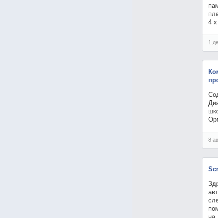
пам
пла
4 х
1 д
Ко
пр
Со
Диа
шко
Ор
8 а
Sc
Зд
авт
сле
пом
на