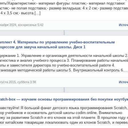
ять!Характеристики:- материал фигуры: пластик;- материал подставки:
стик;- не полая подставка;- размер вкладыша: 4 х 2 см;- размер подстав
 4 х 3,5 см;- высота […]
екабря 2024, воскресенье 5:42
Исто
мплект 4. Материалы по управлению учебно-воспитательным
оцессом для завуча начальной школы. Диск 1
держание 1. Управление и организация деятельности начальной школы 2
гностика и анализ учебного процесса 3. Планирование работы начально
лы и заместителя директора по учебно-воспитательной работе 4.
ганизация методической работы школы 5. Внутришкольный контроль 6.…
вгуста 2015, суббота 3:38
Исто
ratch-box — изучаем основы программирования без покупки ноутбу
равствуйте! Я большой фанат детского языка программирования Scratch,
ор учебников и основатель детской школы codim.online. Внимательно
жу за развитием Scratch и его клонов на этой планете. В прошлом году 
ог китайским товарищам локализовать один из клонов Scratch, и переве
…