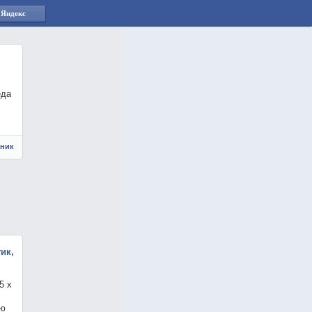
 Яндекс
еда
чник
ик,
5 х
ую