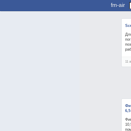
fm-air
Sc
Дл
по
поз
ра
11 
Фи
6,5
Фиг
10,
по