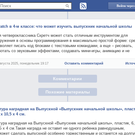
Войти через
ratch в 4-м классе: что может изучить выпускник начальной школы
я четвероклассника Скретч может стать отличным инструментом для
гружения в основы программирования в максимально простой форме: ср
воляет писать код блоками с текстовыми командами, а еще – рисовать,
ботать со звуковыми эффектами, создавать мини-игры, анимацию и не
августа 2025, понедельник 19:17
Оставить комментарий
Исто
Комментарии
Похожие материалы
гура наградная на Выпускной «Выпускник начальной школы», пласт
 х 10,5 х 4 см.
ура наградная на Выпускной «Выпускник начальной школы», пластик, 6,
5 х 4 см.Такая награда не оставит ни одного ребенка равнодушным,
может сделать выпускной особенно торжественным и останется на долг