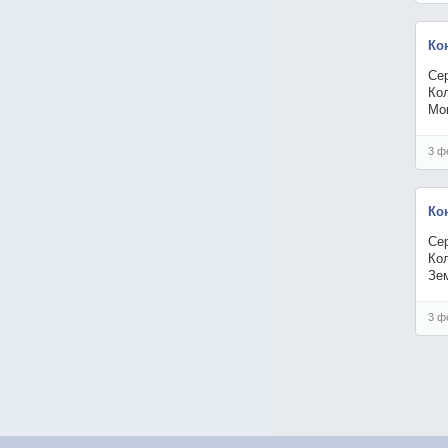
Ко
Сер
Кол
Мо
3 ф
Ко
Сер
Кол
Зем
3 ф