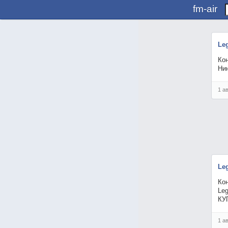
fm-air
Le
Кон
Нин
1 а
Le
Кон
Leg
КУ
1 а