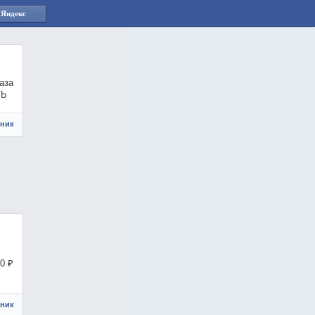
 Яндекс
аза
ТЬ
чник
00 ₽
чник