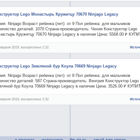
нструктор Lego Монастырь Кружитцу 70670 Ninjago Legacy
ия: Ninjago Возраст ребенка (лет): от 9 Пол ребенка: для мальчиков
ичество деталей: 1070 Страна-производитель: Чехия Конструктор Lego
настырь Кружитцу 70670 Ninjago Legacy в наличии Цена: 5568.00 ₽ КУП
евраля 2019, воскресенье 2:32
Исто
нструктор Lego Земляной бур Коула 70669 Ninjago Legacy
ия: Ninjago Возраст ребенка (лет): от 8 Пол ребенка: для мальчиков
ичество деталей: 587 Страна-производитель: Венгрия Конструктор Lego
ляной бур Коула 70669 Ninjago Legacy в наличии Цена: 3526.00 ₽ КУПИ
евраля 2019, воскресенье 2:32
Исто
о проекте
источники
fm-air.ru
email для связи