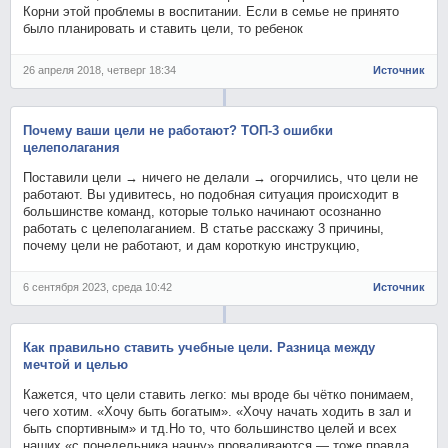
Корни этой проблемы в воспитании. Если в семье не принято
было планировать и ставить цели, то ребенок
26 апреля 2018, четверг 18:34
Источник
Почему ваши цели не работают? ТОП-3 ошибки
целеполагания
Поставили цели → ничего не делали → огорчились, что цели не
работают. Вы удивитесь, но подобная ситуация происходит в
большинстве команд, которые только начинают осознанно
работать с целеполаганием. В статье расскажу 3 причины,
почему цели не работают, и дам короткую инструкцию,
6 сентября 2023, среда 10:42
Источник
Как правильно ставить учебные цели. Разница между
мечтой и целью
Кажется, что цели ставить легко: мы вроде бы чётко понимаем,
чего хотим. «Хочу быть богатым». «Хочу начать ходить в зал и
быть спортивным» и тд.Но то, что большинство целей и всех
наших «с понедельника начну» проваливаются — тоже правда.