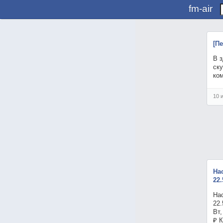
fm-air
[П
В з
ск
ко
10 
На
22.
На
22
Вт,
₽ 