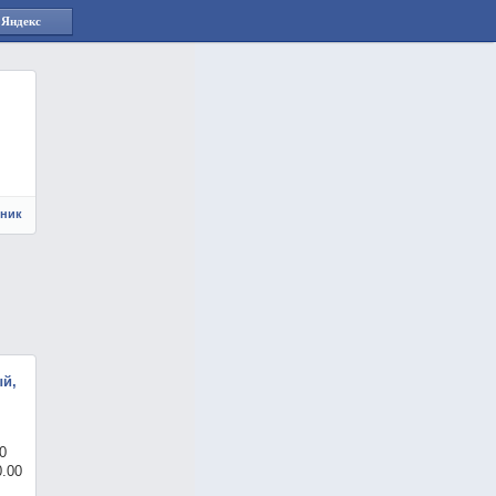
 Яндекс
чник
ый,
0
0.00