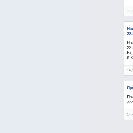
14 
На
22.
На
22
Вт,
₽ 
14 
Пр
Пр
до
14 