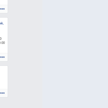
чник
ый,
0
0.00
чник
чник