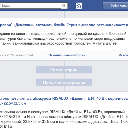
Войти через
еревод] «Денежный автомат» Джейн Стрит внезапно останавливается
дании из синего стекла с вертолетной площадкой на крыше и бронзовой
ульптурой быка на площади расположено по меньшей мере полдюжины
мпаний, занимающихся высокоскоростной торговлей. Читать далее
июля 2025, четверг 9:44
Оставить комментарий
Исто
Комментарии
Похожие материалы
стольная лампа с абажуром RISALUX «Джейн», Е14, 40 Вт, коричнев
5×22.5×31.5 см
стольная лампа с абажуром RISALUX «Джейн», Е14, 40 Вт, коричневый,
.5×22.5×31.5 см Настольная лампа с абажуром RISALUX «Джейн», Е14, 4
 коричневый, 22.5×22.5×31.5 см в наличиивозможна доставка. Цена: 130
КУПИТЬ