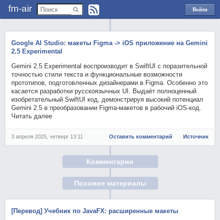
fm-air
Войти
через
Яндекс
Google AI Studio: макеты Figma -> iOS приложение на Gemini
2.5 Experimental
Gemini 2.5 Experimental воспроизводит в SwiftUI с поразительной
точностью стили текста и функциональные возможности
прототипов, подготовленных дизайнерами в Figma. Особенно это
касается разработки русскоязычных UI. Выдаёт полноценный
изобретательный SwiftUI код, демонстрируя высокий потенциал
Gemini 2.5 в преобразовании Figma-макетов в рабочий iOS-код.
Читать далее
3 апреля 2025, четверг 13:11
Оставить комментарий
Источник
Комментарии
Похожие материалы
[Перевод] Учебник по JavaFX: расширенные макеты