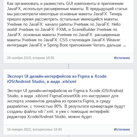
Как организовать и разместить GUI компоненты в приложении
JavaFX, используя расширенные макеты. В предыдущей статье
мы рассмотрели некоторые основные макеты JavaFX. Теперь
пришло время рассмотреть остальные имеющийся макеты.
Учебник по JavaFX: начало работы Учебник по JavaFX: Hello
world! Учебник по JavaFX: FXML и SceneBuilder Учебник по
JavaFX: основные макеты Учебник по JavaFX: расширенные
макеты Учебник по JavaFX: CSS стилизация JavaFX Weaver:
интеграция JavaFX и Spring Boot приложения Читать дальше →
26 ноября 2019, вторник 18:35
Источник
Экспорт UI дизайн-интерфейсов из Figma в Xcode
iOS/Android Studio, в виде .xib/xml
Экспорт UI дизайн-интерфейсов из Figma в Xcode iOS/Android
Studio, в виде .xib/xml FigmaConvertXib это инструмент для
экспорта элементов дизайна из проекта Figma, в среду
разработки, с точностью 90%. В результате конвертации будут
созданы файлы xib / xml, и уже с помощью интерфейс
редактора Xcode/Android Studio, можно будет
16 января 2022, воскресенье 19:40
Источник