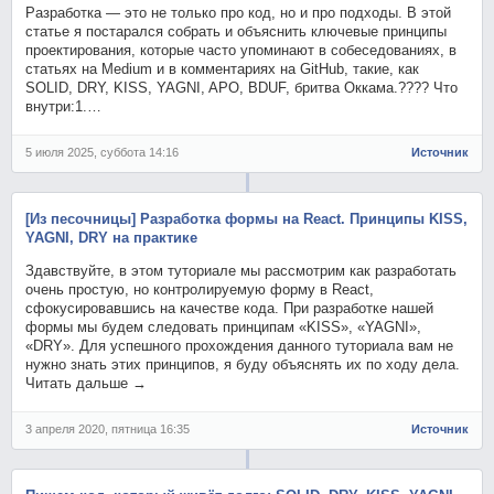
Разработка — это не только про код, но и про подходы. В этой
статье я постарался собрать и объяснить ключевые принципы
проектирования, которые часто упоминают в собеседованиях, в
статьях на Medium и в комментариях на GitHub, такие, как
SOLID, DRY, KISS, YAGNI, APO, BDUF, бритва Оккама.???? Что
внутри:1.…
5 июля 2025, суббота 14:16
Источник
[Из песочницы] Разработка формы на React. Принципы KISS,
YAGNI, DRY на практике
Здавствуйте, в этом туториале мы рассмотрим как разработать
очень простую, но контролируемую форму в React,
сфокусировавшись на качестве кода. При разработке нашей
формы мы будем следовать принципам «KISS», «YAGNI»,
«DRY». Для успешного прохождения данного туториала вам не
нужно знать этих принципов, я буду объяснять их по ходу дела.
Читать дальше →
3 апреля 2020, пятница 16:35
Источник