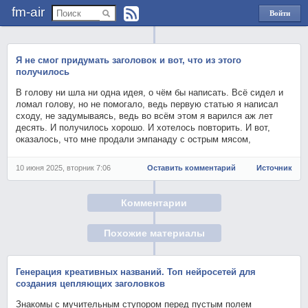
fm-air
Войти
через
Яндекс
Я не смог придумать заголовок и вот, что из этого
получилось
В голову ни шла ни одна идея, о чём бы написать. Всё сидел и
ломал голову, но не помогало, ведь первую статью я написал
сходу, не задумываясь, ведь во всём этом я варился аж лет
десять. И получилось хорошо. И хотелось повторить. И вот,
оказалось, что мне продали эмпанаду с острым мясом,
10 июня 2025, вторник 7:06
Оставить комментарий
Источник
Комментарии
Похожие материалы
Генерация креативных названий. Топ нейросетей для
создания цепляющих заголовков
Знакомы с мучительным ступором перед пустым полем