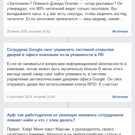
«Заголовок»? Помните Дэвида Огилви — «отца рекламы»? Он
утверждал, что 80% читателей видят только заголовок. Вы
вкладываете часы, а у вас есть секунды, чтобы зацепить взгляд
читателя. Если заголовок провалился — ваш шедевр, каким…
29 июля 2025, вторник 20:42
Источник
Сотрудник Google смог управлять системой открытия
дверей в офисе компании из-за уязвимости в ПО
Если не заниматься вопросами информационной безопасности в
компании, потом может быть мучительно больно В июле этого
месяца некий хакер смог найти уязвимость в системе
управления автоматическими дверями офиса Google. Он смог
открывать двери без использования ключа RFID. К счастью
4 сентября 2018, вторник 16:44
Источник
Ауф: как работодатели не умеющие нанимать сотрудников
ломают найм и что с этим делать?
Привет, Хабр! Меня зовут Максим, я руководитель своего
свободного времени. Наткнулся на любопытнейшую статью и