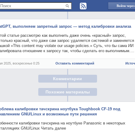
Войти через
atGPT, выполняем запретный запрос — метод калибровки анализа
той статье рассмотрю как выполнить даже очень «красный» запрос,
только красный, что даже сам запрос удаляется системой и заменяется
шкой «This content may violate our usage policies.» Суть, что бы сама ИИ
калибровала отношение к запросу так, чтобы сделать его выполнимым.…
ая 2025, воскресенье 0:25
Оставить комментарий
Исто
Комментарии
Похожие материалы
облема калибровки тачскрина ноутбука Toughbook CF-19 под
равлением GNU/Linux и возможные пути решения
бенности калибровки тачскрина на ноутбуке Panasonic в некоторых
сталляциях GNU/Linux Читать далее