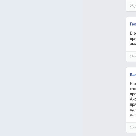
25 
Ге
В э
пр
ак
14 
Ка
В э
ка
пр
Ак
пр
одн
да
15 