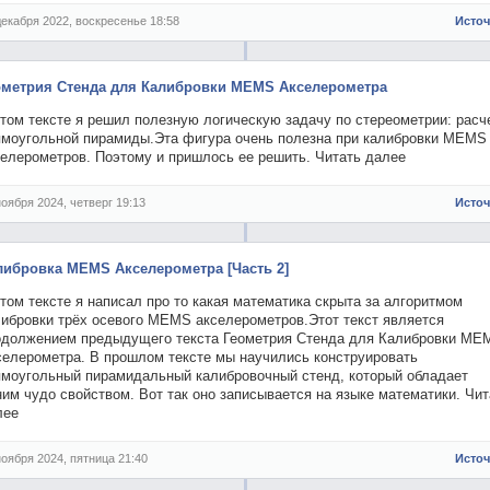
декабря 2022, воскресенье 18:58
Исто
ометрия Стенда для Калибровки MEMS Акселерометра
том тексте я решил полезную логическую задачу по стереометрии: расч
ямоугольной пирамиды.Эта фигура очень полезна при калибровки MEMS
селерометров. Поэтому и пришлось ее решить. Читать далее
ноября 2024, четверг 19:13
Исто
либровка MEMS Акселерометра [Часть 2]
том тексте я написал про то какая математика скрыта за алгоритмом
либровки трёх осевого MEMS акселерометров.Этот текст является
одолжением предыдущего текста Геометрия Стенда для Калибровки ME
селерометра. В прошлом тексте мы научились конструировать
ямоугольный пирамидальный калибровочный стенд, который обладает
им чудо свойством. Вот так оно записывается на языке математики. Чит
лее
ноября 2024, пятница 21:40
Исто