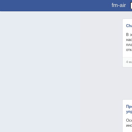
fm-air
Ch
В э
нас
пла
от
4 м
Пр
уп
Осо
ин