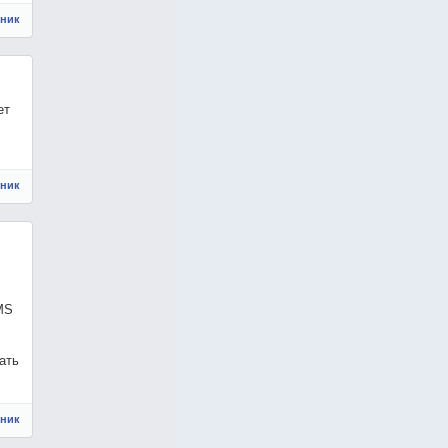
чник
ет
чник
MS
ать
чник