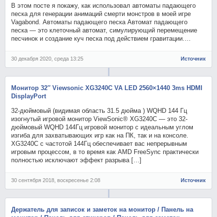
В этом посте я покажу, как использовал автоматы падающего
песка для генерации анимаций смерти монстров в моей игре
Vagabond. Автоматы падающего песка Автомат падающего
песка — это клеточный автомат, симулирующий перемещение
песчинок и создание куч песка под действием гравитации.…
30 декабря 2020, среда 13:25
Источник
Монитор 32″ Viewsonic XG3240C VA LED 2560×1440 3ms HDMI
DisplayPort
32-дюймовый (видимая область 31.5 дюйма ) WQHD 144 Гц
изогнутый игровой монитор ViewSonic® XG3240C — это 32-
дюймовый WQHD 144Гц игровой монитор с идеальным углом
изгиба для захватывающих игр как на ПК, так и на консоле.
XG3240C с частотой 144Гц обеспечивает вас непрерывным
игровым процессом, в то время как AMD FreeSync практически
полностью исключают эффект разрыва […]
30 сентября 2018, воскресенье 2:08
Источник
Держатель для записок и заметок на монитор / Панель на