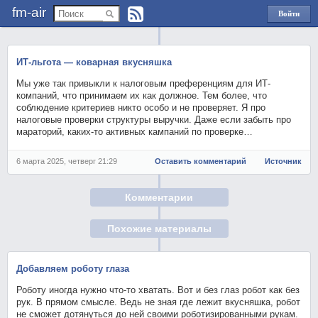
fm-air
Войти
через
Яндекс
ИТ-льгота — коварная вкусняшка
Мы уже так привыкли к налоговым преференциям для ИТ-
компаний, что принимаем их как должное. Тем более, что
соблюдение критериев никто особо и не проверяет. Я про
налоговые проверки структуры выручки. Даже если забыть про
мараторий, каких-то активных кампаний по проверке…
6 марта 2025, четверг 21:29
Оставить комментарий
Источник
Комментарии
Похожие материалы
Добавляем роботу глаза
Роботу иногда нужно что-то хватать. Вот и без глаз робот как без
рук. В прямом смысле. Ведь не зная где лежит вкусняшка, робот
не сможет дотянуться до ней своими роботизированными рукам.