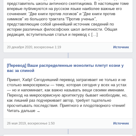
представитель школы античного скептицизма. В настоящем томе
впервые публикуются на русском языке наиболее важные его
сочинения: “Две книги против логиков” и “Две книги против
химиков” из большого трактата “Против ученых”,
представляющие собой ценнейший источник сведений по
истории различных философских школ античности. Общая
редакция, вступительная статья и перевод с […]
20 декабря 2020, воскресенье 1:19
Источник
[Перевод] Ваши распределенные монолиты плетут козни у
вас за спиной
Привет, Хабр! Сегодняшний перевод затрагивает не только и не
столько микросервисы — тему, которая сегодня у всех на устах
— но и напоминает, как важно называть вещи своими именами.
Переход на микросервисную архитектуру бывает необходим, но,
как лишний раз подчеркивает автор, требует тщательно
просчитывать последствия. Приятного и плодотворного чтения!
Читать дальше →
26 мая 2019, воскресенье 1:50
Источник