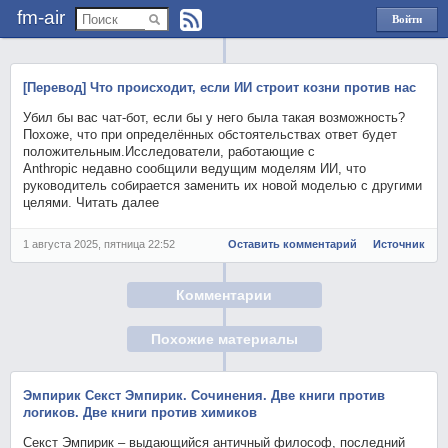
fm-air
Войти
через
Яндекс
[Перевод] Что происходит, если ИИ строит козни против нас
Убил бы вас чат-бот, если бы у него была такая возможность?
Похоже, что при определённых обстоятельствах ответ будет
положительным.Исследователи, работающие с
Anthropic недавно сообщили ведущим моделям ИИ, что
руководитель собирается заменить их новой моделью с другими
целями. Читать далее
1 августа 2025, пятница 22:52
Оставить комментарий
Источник
Комментарии
Похожие материалы
Эмпирик Секст Эмпирик. Сочинения. Две книги против
логиков. Две книги против химиков
Секст Эмпирик – выдающийся античный философ, последний