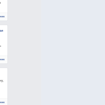
я
чник
ая
ь
чник
чу,
чник