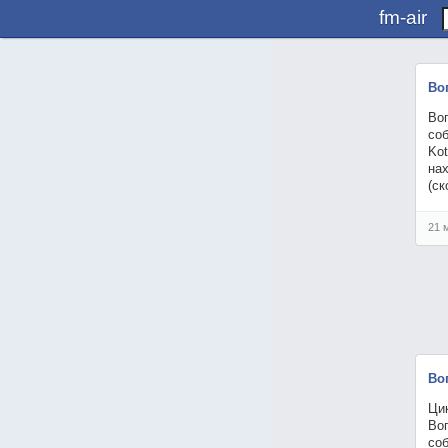
fm-air
Во
Воп
соб
Kot
нах
(ск
21 
Во
Цик
Воп
соб