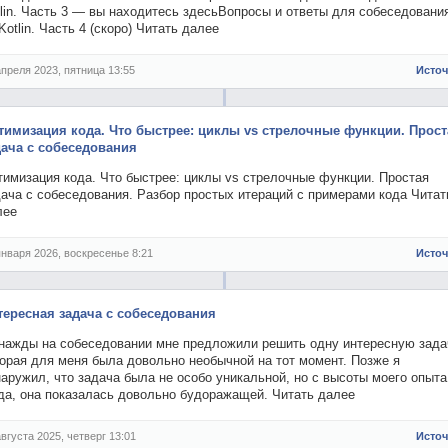
lin. Часть 3 — вы находитесь здесьВопросы и ответы для собеседовани
Kotlin. Часть 4 (скоро) Читать далее
апреля 2023, пятница 13:55
Исто
тимизация кода. Что быстрее: циклы vs стрелочные функции. Прост
дача с собеседования
тимизация кода. Что быстрее: циклы vs стрелочные функции. Простая
ача с собеседования. Разбор простых итераций с примерами кода Читат
лее
января 2026, воскресенье 8:21
Исто
тересная задача с собеседования
нажды на собеседовании мне предложили решить одну интересную зада
орая для меня была довольно необычной на тот момент. Позже я
аружил, что задача была не особо уникальной, но с высоты моего опыта
гда, она показалась довольно будоражащей. Читать далее
августа 2025, четверг 13:01
Исто