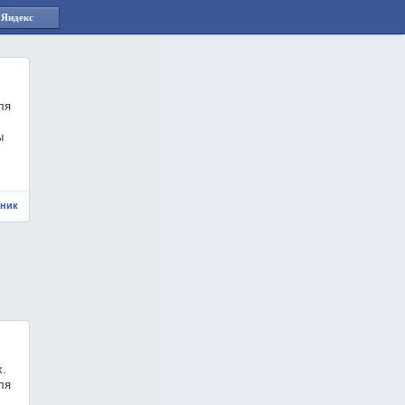
 Яндекс
ля
ы
чник
х.
ля