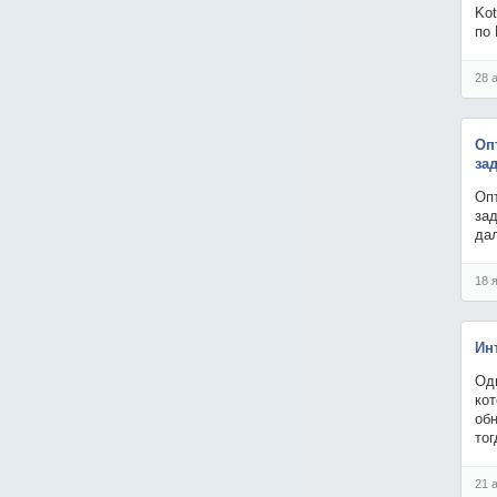
Kot
по 
28 
Оп
за
Оп
зад
да
18 
Ин
Од
кот
обн
то
21 