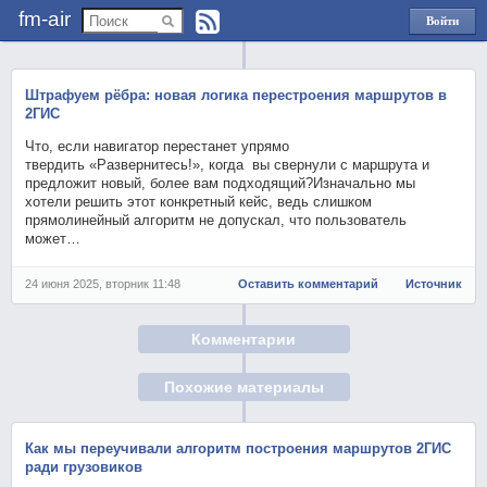
fm-air
Войти
через
Яндекс
Штрафуем рёбра: новая логика перестроения маршрутов в
2ГИС
Что, если навигатор перестанет упрямо
твердить «Развернитесь!», когда вы свернули с маршрута и
предложит новый, более вам подходящий?Изначально мы
хотели решить этот конкретный кейс, ведь слишком
прямолинейный алгоритм не допускал, что пользователь
может…
24 июня 2025, вторник 11:48
Оставить комментарий
Источник
Комментарии
Похожие материалы
Как мы переучивали алгоритм построения маршрутов 2ГИС
ради грузовиков