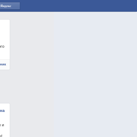
 Яндекс
ого
чник
 на
 и
бы