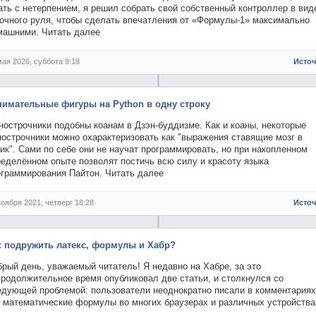
ть с нетерпением, я решил собрать свой собственный контроллер в вид
ночного руля, чтобы сделать впечатления от «Формулы-1» максимально
машними. Читать далее
мая 2026, суббота 9:18
Исто
нимательные фигуры на Python в одну строку
нострочники подобны коанам в Дзэн-буддизме. Как и коаны, некоторые
нострочники можно охарактеризовать как "выражения ставящие мозг в
ик". Сами по себе они не научат программировать, но при накопленном
ределённом опыте позволят постичь всю силу и красоту языка
ограммирования Пайтон. Читать далее
ноября 2021, четверг 18:28
Исто
к подружить латекс, формулы и Хабр?
рый день, уважаемый читатель! Я недавно на Хабре, за это
продолжительное время опубликовал две статьи, и столкнулся со
едующей проблемой: пользователи неоднократно писали в комментариях
о математические формулы во многих браузерах и различных устройств