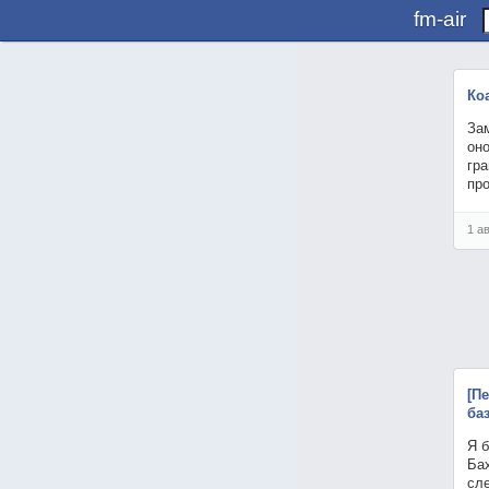
fm-air
Ко
Зам
оно
гра
пр
1 а
[П
баз
Я 
Ба
сл