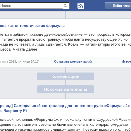
Войти через
аны как онтологические формулы
етки о забытой природе дзен-коановСознание — это процесс, в котором
 пытается прорвать свою границу, чтобы найти несуществующее 'я', но
ница не исчезает, а лишь сдвигается. Коаны — катализаторы этого вечн
оцесса. Читать далее
вгуста 2025, пятница 14:17
Оставить комментарий
Исто
Комментарии
Похожие материалы
еревод] Самодельный контроллер для гоночного руля «Формулы-1»
е Raspberry Pi
большой поклонник «Формулы-1», и поскольку гонки в Саудовской Аравии
хрейне на тот момент сезона не были включены в календарь, ожидание
едующего уикенда казалось слишком долгим. Поэтому вместо того, что