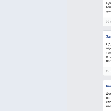
жда
го
до
30 
За
Од
од
туп
оп
пр
25 
Ка
Доб
не
сл
чт