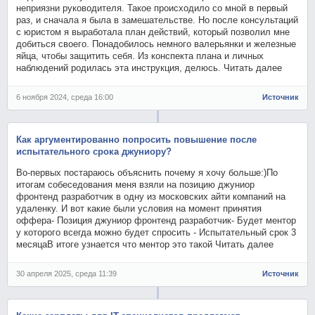
неприязни руководителя. Такое происходило со мной в первый
раз, и сначала я была в замешательстве. Но после консультаций
с юристом я выработала план действий, который позволил мне
добиться своего. Понадобилось немного валерьянки и железные
яйца, чтобы защитить себя. Из конспекта плана и личных
наблюдений родилась эта инструкция, делюсь. Читать далее
6 ноября 2024, среда 16:00
Источник
Как аргументированно попросить повышение после
испытательного срока джуниору?
Во-первых постараюсь объяснить почему я хочу больше:)По
итогам собеседования меня взяли на позицию джуниор
фронтенд разработчик в одну из московских айти компаний на
удаленку. И вот какие были условия на момент принятия
оффера- Позиция джуниор фронтенд разработчик- Будет ментор
у которого всегда можно будет спросить - Испытательный срок 3
месяцаВ итоге узнается что ментор это такой Читать далее
30 апреля 2025, среда 11:39
Источник