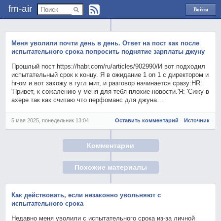
fm-air
Войти
через
Яндекс
Меня уволили почти день в день. Ответ на пост как после
испытательного срока попросить поднятие зарплаты джуну
Прошлый пост https://habr.com/ru/articles/902990/И вот подходил
испытательный срок к концу. Я в ожидание 1 on 1 с директором и
hr-ом и вот захожу в гугл мит, и разговор начинается сразу:HR:
'Привет, к сожалению у меня для тебя плохие новости.'Я: 'Сижу в
ахере так как считаю что перфоманс для джуна…
5 мая 2025, понедельник 13:04
Оставить комментарий
Источник
Комментарии
Похожие материалы
Как действовать, если незаконно увольняют с
испытательного срока
Недавно меня уволили с испытательного срока из-за личной