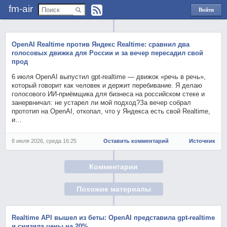
fm-air
Войти
через
Яндекс
OpenAI Realtime против Яндекс Realtime: сравнил два
голосовых движка для России и за вечер пересадил свой
прод
6 июля OpenAI выпустил gpt-realtime — движок «речь в речь»,
который говорит как человек и держит перебивание. Я делаю
голосового ИИ-приёмщика для бизнеса на российском стеке и
занервничал: не устарел ли мой подход?За вечер собрал
прототип на OpenAI, откопал, что у Яндекса есть свой Realtime,
и…
8 июля 2026, среда 16:25
Оставить комментарий
Источник
Комментарии
Похожие материалы
Realtime API вышел из беты: OpenAI представила gpt-realtime
и снизила цены на 20%