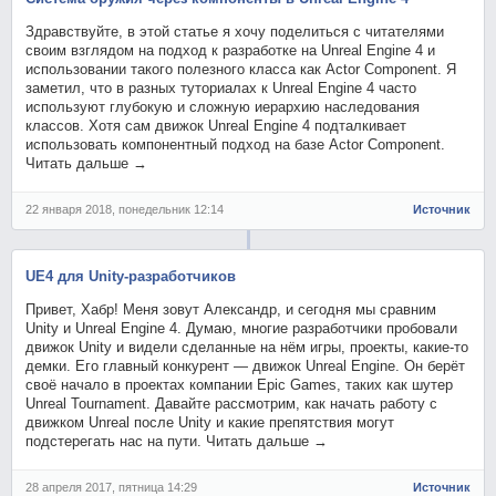
Здравствуйте, в этой статье я хочу поделиться с читателями
своим взглядом на подход к разработке на Unreal Engine 4 и
использовании такого полезного класса как Actor Component. Я
заметил, что в разных туториалах к Unreal Engine 4 часто
используют глубокую и сложную иерархию наследования
классов. Хотя сам движок Unreal Engine 4 подталкивает
использовать компонентный подход на базе Actor Component.
Читать дальше →
22 января 2018, понедельник 12:14
Источник
UE4 для Unity-разработчиков
Привет, Хабр! Меня зовут Александр, и сегодня мы сравним
Unity и Unreal Engine 4. Думаю, многие разработчики пробовали
движок Unity и видели сделанные на нём игры, проекты, какие-то
демки. Его главный конкурент — движок Unreal Engine. Он берёт
своё начало в проектах компании Epic Games, таких как шутер
Unreal Tournament. Давайте рассмотрим, как начать работу с
движком Unreal после Unity и какие препятствия могут
подстерегать нас на пути. Читать дальше →
28 апреля 2017, пятница 14:29
Источник