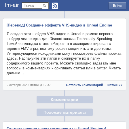
fm-air
Войти
через
Яндекс
[Перевод] Создание эффекта VHS-видео в Unreal Engine
Я создал этот шейдер VHS-видео в Unreal в рамках первого
шейдер-челленджа для Discord-канала Technically Speaking.
Темой челленджа стало «Ретро», а я экспериментировал с
идеями FMV-игры, поэтому решил соединить эти две темы.
Интересующиеся исходниками могут посмотреть файлы проекта
здесь. Распакуйте эти папки и скопируйте их в папку
содержимого вашего проекта. Можете свободно задавать мне
вопросы в комментариях к оригиналу статьи или в twitter. Читать
дальше →
2 октября 2020, пятница 12:37
Оставить комментарий
Источник
Комментарии
Похожие материалы
Система оружия через компоненты в Unreal Engine 4