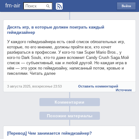
fm-air
Войти
через
Яндекс
Десять игр, в которые должен поиграть каждый
геймдизайнер
У каждого геймдизайнера есть свой список обязательных игр,
которые, по его мнению, должны пройти все, кто хочет
разбираться в профессии. У кого-то там Super Mario Bros., у
кого-то Dark Souls, кто-то даже вспомнит Candy Crush Saga.Мой
список — субъективный, как и любой другой. Но каждая игра в
нём — это урок по геймдизайну, написанный потом, кровью и
пикселями. Читать далее
3 августа 2025, воскресенье 23:53
Оставить комментарий
Источник
Комментарии
Похожие материалы
[Перевод] Чем занимается геймдизайнер?