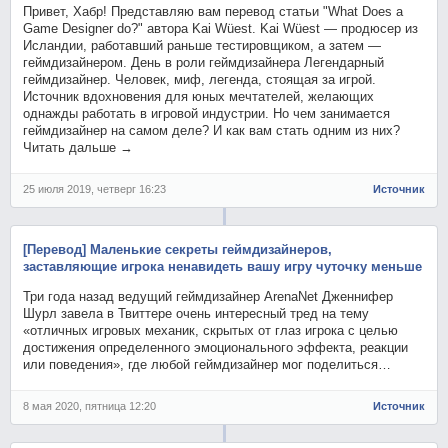
Привет, Хабр! Представляю вам перевод статьи "What Does a
Game Designer do?" автора Kai Wüest. Kai Wüest — продюсер из
Исландии, работавший раньше тестировщиком, а затем —
геймдизайнером. День в роли геймдизайнера Легендарный
геймдизайнер. Человек, миф, легенда, стоящая за игрой.
Источник вдохновения для юных мечтателей, желающих
однажды работать в игровой индустрии. Но чем занимается
геймдизайнер на самом деле? И как вам стать одним из них?
Читать дальше →
25 июля 2019, четверг 16:23
Источник
[Перевод] Маленькие секреты геймдизайнеров,
заставляющие игрока ненавидеть вашу игру чуточку меньше
Три года назад ведущий геймдизайнер ArenaNet Дженнифер
Шурл завела в Твиттере очень интересный тред на тему
«отличных игровых механик, скрытых от глаз игрока с целью
достижения определенного эмоционального эффекта, реакции
или поведения», где любой геймдизайнер мог поделиться…
8 мая 2020, пятница 12:20
Источник