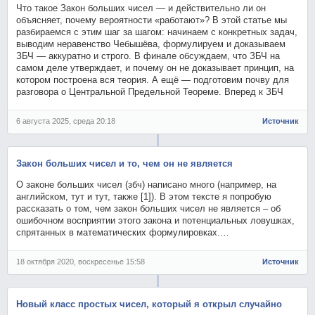
Что такое Закон больших чисел — и действительно ли он
объясняет, почему вероятности «работают»? В этой статье мы
разбираемся с этим шаг за шагом: начинаем с конкретных задач,
выводим неравенство Чебышёва, формулируем и доказываем
ЗБЧ — аккуратно и строго. В финале обсуждаем, что ЗБЧ на
самом деле утверждает, и почему он не доказывает принцип, на
котором построена вся теория. А ещё — подготовим почву для
разговора о Центральной Предельной Теореме. Вперед к ЗБЧ
6 августа 2025, среда 20:18
Источник
Закон больших чисел и то, чем он не является
О законе больших чисел (збч) написано много (например, на
английском, тут и тут, также [1]). В этом тексте я попробую
рассказать о том, чем закон больших чисел не является – об
ошибочном восприятии этого закона и потенциальных ловушках,
спрятанных в математических формулировках.…
18 октября 2020, воскресенье 15:58
Источник
Новый класс простых чисел, который я открыл случайно