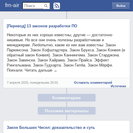
fm-air
Войти
через
Яндекс
[Перевод] 13 законов разработки ПО
Некоторые из них хорошо известны, другие — достаточно
нишевые. Но все они очень полезны разработчикам и
менеджерам. Любопытно, какие из них вам известны: Закон
Паркинсона. Закон Хофштадтера. Закон Брукса. Закон Конвея (и
обратный закон Конвея). Закон Каннингема. Закон Старджона.
Закон Завински. Закон Хайрама. Закон Прайса. Эффект
Рингельмана. Закон Гудхарта. Закон Гилба. Закон Мёрфи.
Поехали. Читать дальше →
7 апреля 2025, понедельник 20:01
Оставить комментарий
Источник
Комментарии
Похожие материалы
Закон Больших Чисел: доказательство и суть