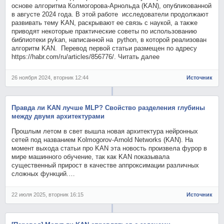
основе алгоритма Колмогорова-Арнольда (KAN), опубликованной
в августе 2024 года. В этой работе исследователи продолжают
развивать тему KAN, раскрывают ее связь с наукой, а также
приводят некоторые практические советы по использованию
библиотеки pykan, написанной на python, в которой реализован
алгоритм KAN. Перевод первой статьи размещен по адресу
https://habr.com/ru/articles/856776/. Читать далее
26 ноября 2024, вторник 12:44
Источник
Правда ли KAN лучше MLP? Свойство разделения глубины
между двумя архитектурами
Прошлым летом в свет вышла новая архитектура нейронных
сетей под названием Kolmogorov-Arnold Networks (KAN). На
момент выхода статьи про KAN эта новость произвела фурор в
мире машинного обучение, так как KAN показывала
существенный прирост в качестве аппроксимации различных
сложных функций.…
22 июля 2025, вторник 16:15
Источник