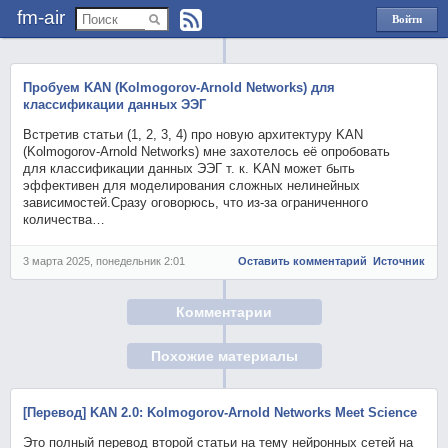
fm-air
Войти
через
Яндекс
Пробуем KAN (Kolmogorov-Arnold Networks) для
классификации данных ЭЭГ
Встретив статьи (1, 2, 3, 4) про новую архитектуру KAN
(Kolmogorov‑Arnold Networks) мне захотелось её опробовать
для классификации данных ЭЭГ т. к. KAN может быть
эффективен для моделирования сложных нелинейных
зависимостей.Сразу оговорюсь, что из‑за ограниченного
количества…
3 марта 2025, понедельник 2:01
Оставить комментарий
Источник
Комментарии
Похожие материалы
[Перевод] KAN 2.0: Kolmogorov-Arnold Networks Meet Science
Это полный перевод второй статьи на тему нейронных сетей на